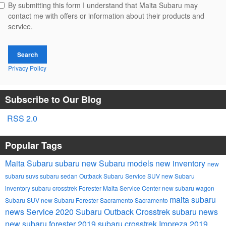
By submitting this form I understand that Maita Subaru may
contact me with offers or information about their products and
service.
Search
Privacy Policy
Subscribe to Our Blog
RSS 2.0
Popular Tags
Maita Subaru
subaru
new Subaru models
new inventory
new
subaru suvs
subaru
sedan
Outback
Subaru Service
SUV
new Subaru
inventory
subaru crosstrek
Forester
Maita Service Center
new subaru
wagon
maita subaru
Subaru SUV
new Subaru Forester Sacramento
Sacramento
news
Service
2020 Subaru Outback
Crosstrek
subaru news
new subaru forester
2019 subaru crosstrek
Impreza
2019